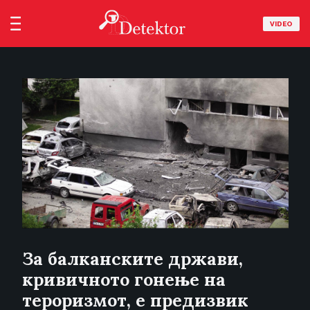
VIDEO
За балканските држави,
кривичното гонење на
тероризмот, е предизвик