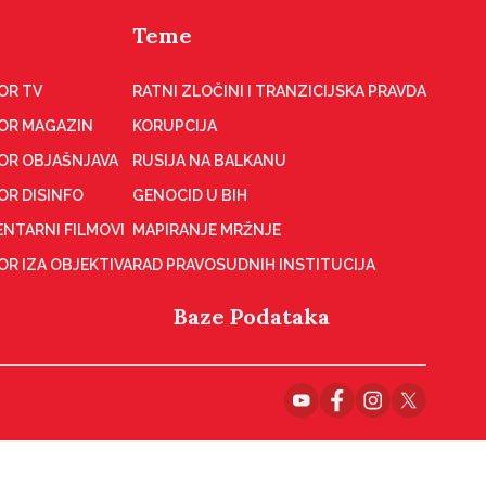
Teme
OR TV
RATNI ZLOČINI I TRANZICIJSKA PRAVDA
OR MAGAZIN
KORUPCIJA
OR OBJAŠNJAVA
RUSIJA NA BALKANU
OR DISINFO
GENOCID U BIH
NTARNI FILMOVI
MAPIRANJE MRŽNJE
R IZA OBJEKTIVA
RAD PRAVOSUDNIH INSTITUCIJA
Baze Podataka