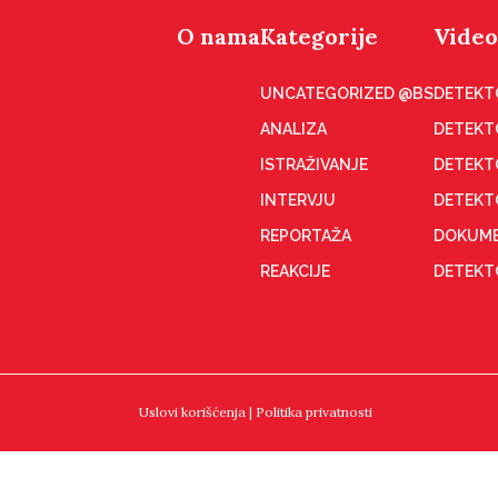
O nama
Kategorije
Video
UNCATEGORIZED @BS
DETEKT
ANALIZA
DETEKT
ISTRAŽIVANJE
DETEKT
INTERVJU
DETEKT
REPORTAŽA
DOKUME
REAKCIJE
DETEKTO
Uslovi korišćenja
|
Politika privatnosti