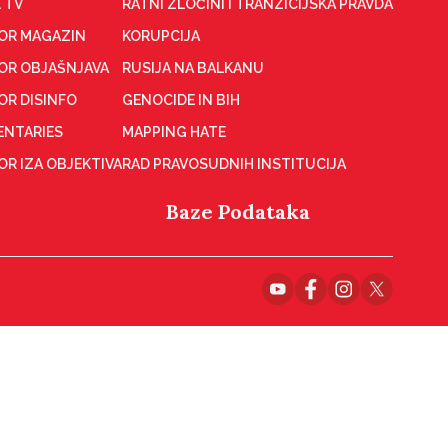
 TV
RATNI ZLOČINI I TRANZICIJSKA PRAVDA
OR MAGAZIN
KORUPCIJA
OR OBJAŠNJAVA
RUSIJA NA BALKANU
OR DISINFO
GENOCIDE IN BIH
NTARIES
MAPPING HATE
R IZA OBJEKTIVA
RAD PRAVOSUDNIH INSTITUCIJA
Baze Podataka