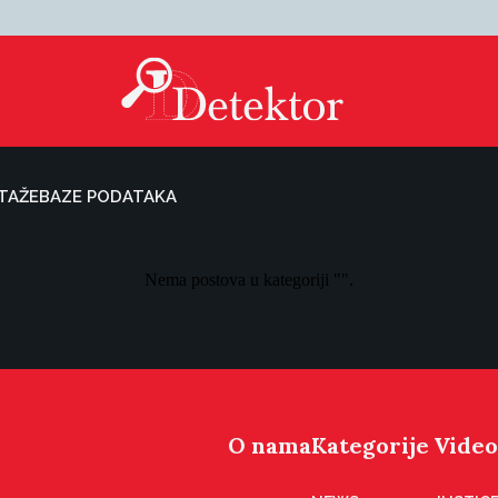
TAŽE
BAZE PODATAKA
Nema postova u kategoriji "".
O nama
Kategorije
Video