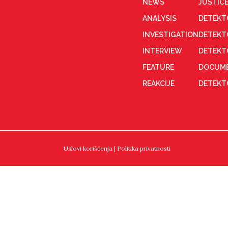
NEWS
JUSTICE
ANALYSIS
DETEKT
INVESTIGATION
DETEKT
INTERVIEW
DETEKT
FEATURE
DOCUME
REAKCIJE
DETEKTO
Uslovi korišćenja
|
Politika privatnosti