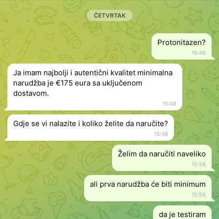
ČETVRTAK
Protonitazen?
15:45
Ja imam najbolji i autentični kvalitet minimalna
narudžba je €175 eura sa uključenom
dostavom.
15:48
Gdje se vi nalazite i koliko želite da naručite?
15:48
Želim da naručiti naveliko
15:56
ali prva narudžba će biti minimum
15:56
da je testiram