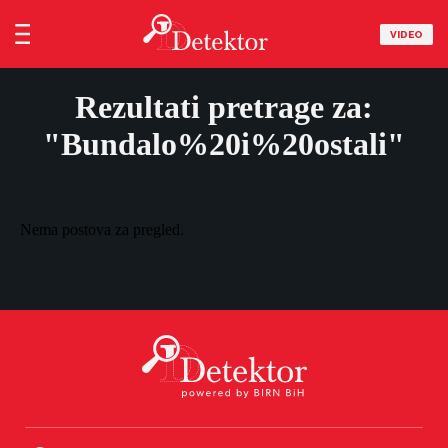
VIDEO
Rezultati pretrage za:
"Bundalo%20i%20ostali"
Nema postova za pregled.