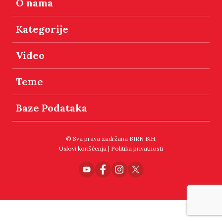
O nama
Kategorije
Video
Teme
Baze Podataka
© Sva prava zadržana BIRN BiH.
Uslovi korišćenja
|
Politika privatnosti